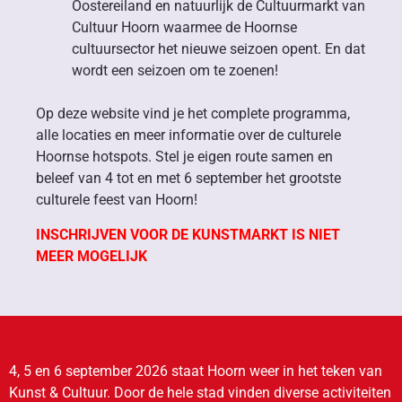
Oostereiland en natuurlijk de Cultuurmarkt van
Cultuur Hoorn waarmee de Hoornse
cultuursector het nieuwe seizoen opent. En dat
wordt een seizoen om te zoenen!
Op deze website vind je het complete programma,
alle locaties en meer informatie over de culturele
Hoornse hotspots. Stel je eigen route samen en
beleef van 4 tot en met 6 september het grootste
culturele feest van Hoorn!
INSCHRIJVEN VOOR DE KUNSTMARKT IS NIET
MEER MOGELIJK
4, 5 en 6 september 2026 staat Hoorn weer in het teken van
Kunst & Cultuur. Door de hele stad vinden diverse activiteiten