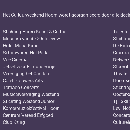
Het Cultuurweekend Hoorn wordt georganiseerd door alle deel
Stichting Hoorn Kunst & Cultuur
Talente
Museum van de 20ste eeuw
Stichtin
Hotel Maria Kapel
De Bote
Schouwburg Het Park
Cinema 
Vue Cinema
Netwerk
Jetset voor Filmonderwijs
Stoomt
Vereniging het Carillon
Theater
Carel Brouwers Arts
Hoornse
Tornado Concerts
Stichtin
Musicalvereniging Westend
Oosterk
Stichting Westend Junior
TjillSkil
Kamermuziekfestival Hoorn
Levi Noë
Centrum Varend Erfgoed
Concert
Club Kzing
Culturel