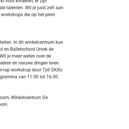
t voor kinderen, er zijn
 talenten. Wil je juist zelf aan
e workshops die op het plein
teiten. In dit winkelcentrum kun
ol en Balletschool Uniek de
Wil je meer weten over de
reëren en nieuwe dingen leren
-rap workshop door Tjill SKillz.
programma van 11.00 tot 16.00
Hoorn, Winkelcentrum De
orn.