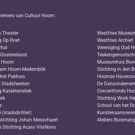
nemers van Cultuur Hoorn:
n Theater
Westfries Museu
g Op Roet
Westfries Archief
rhal
Vereniging Oud H
Oostereiland
Teekengenootsch
 Hoorn
Museumhuis Bon
ram Hoorn-Medemblik
Stichting in den 
 het Pakhuis
Hoornse Havenco
 Stadsfeesten
De Dansonderne
g Karakteristiek
Concertfonds Hoo
erk
Stichting Work He
lz
School van het R
 (stadsdichter)
Kunstenaarsveren
stichting Johan Messchaert
Ateliers Buisma
e Stichting Acara VitaNova