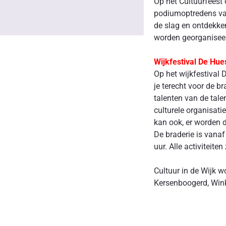
Op het Cultuurfeest 
podiumoptredens van 
de slag en ontdekken
worden georganiseerd.
Wijkfestival De Hu
Op het wijkfestival 
je terecht voor de b
talenten van de tal
culturele organisat
kan ook, er worden d
De braderie is vanaf
uur. Alle activiteiten 
Cultuur in de Wijk 
Kersenboogerd, Win