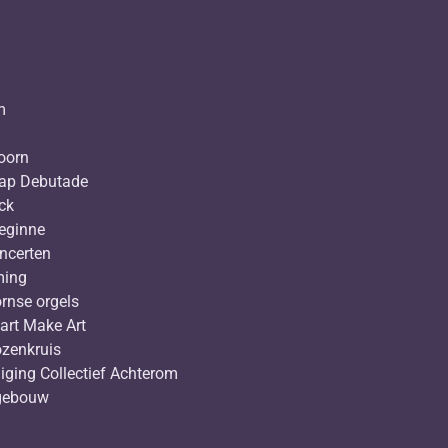
m
oorn
ap Debutade
ck
Beginne
ncerten
ming
rnse orgels
art Make Art
ozenkruis
iging Collectief Achterom
ngebouw