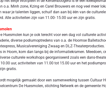
op het Betje Wolfplein in de Kersenboogerd is er een kleedjesmark
o.a. Minh zone, Kzing en Carel Brouwers en nog veel meer lokale
 waar je talenten liggen, schuif dan aan bij één van de culturel
 Alle activiteiten zijn van 11.00- 15.00 uur en zijn gratis.
esmolen
De Huesmolen kun je ook terecht voor een dag vol culturele activi
raderie, diverse podiumoptredens van o.a. de Hoornse Balletscho
entexpress, Musicalvereniging Zwaag en DLZ-Theaterproducties. 
ies in Hoorn, kom dan langs bij de informatiekramen. Meedoen, c
iverse culturele workshops georganiseerd zoals een dans-theater
 10.00 uur, activiteiten van 11.00 tot 15.00 uur en het podium
zijn gratis.
wordt mogelijk gemaakt door een samenwerking tussen Cultuur 
kelcentrum De Huesmolen, stichting Netwerk en de gemeente Ho